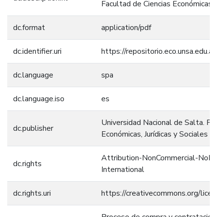
Facultad de Ciencias Económicas, J
dc.format
application/pdf
dc.identifier.uri
https://repositorio.eco.unsa.edu
dc.language
spa
dc.language.iso
es
Universidad Nacional de Salta. Fa
dc.publisher
Económicas, Jurídicas y Sociales
Attribution-NonCommercial-NoDer
dc.rights
International
dc.rights.uri
https://creativecommons.org/licen