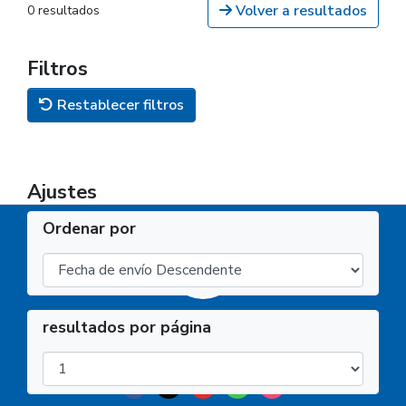
Volver a resultados
0 resultados
Filtros
Restablecer filtros
Ajustes
Ordenar por
resultados por página
Facultad de Ciencias Económicas, Jurídicas y Sociales -
UNSa