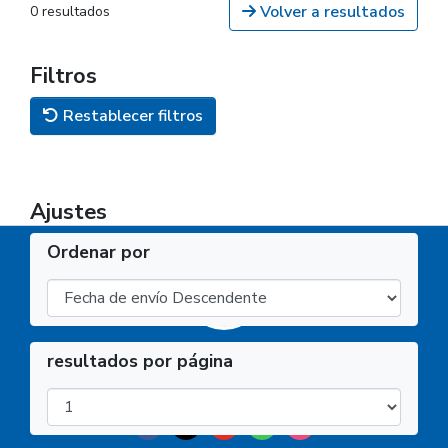
Volver a resultados
0 resultados
Filtros
Restablecer filtros
Ajustes
Ordenar por
resultados por página
Facultad de Ciencias Económicas, Jurídicas y Sociales -
UNSa