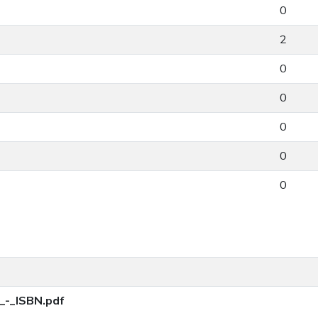
0
2
0
0
0
0
0
_-_ISBN.pdf