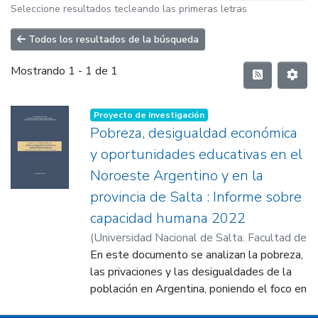
Seleccione resultados tecleando las primeras letras
Todos los resultados de la búsqueda
Mostrando
1 - 1 de 1
Proyecto de investigación
Pobreza, desigualdad económica
y oportunidades educativas en el
Noroeste Argentino y en la
provincia de Salta : Informe sobre
capacidad humana 2022
(
Universidad Nacional de Salta. Facultad de
Ciencias Económicas, Jurídicas y Sociales
En este documento se analizan la pobreza,
,
2022-12-01
las privaciones y las desigualdades de la
)
Universidad Nacional de
Salta. Facultad de Ciencias Económicas,
población en Argentina, poniendo el foco en
Jurídicas y Sociales. Institutos de Estudios
la región del Noroeste Argentino (NOA) y