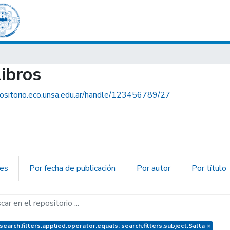
Libros
positorio.eco.unsa.edu.ar/handle/123456789/27
nes
Por fecha de publicación
Por autor
Por título
earch.filters.applied.operator.equals: search.filters.subject.Salta
×