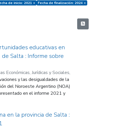
echa de inicio: 2021
×
Fecha de finalización: 2024
×
rtunidades educativas en
 de Salta : Informe sobre
as Económicas, Jurídicas y Sociales
,
vaciones y las desigualdades de la
ultad de Ciencias Económicas,
rales y del Desarrollo Económico
egión del Noroeste Argentino (NOA)
is presentado en el informe 2021 y
ucativa y el de la pobreza de
ciones muestra lo que sucedió
rega dos años 2020 y 2021 al
a en la provincia de Salta :
 la pobreza en el país, en el NOA y
1
 observa un retroceso debido muy