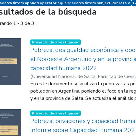
earch.filters.applied.operator.equals: search.filters.subject.Pobreza
×
F
sultados de la búsqueda
rando
1 - 3 de 3
Proyecto de investigación
Pobreza, desigualdad económica y opo
el Noroeste Argentino y en la provincia
capacidad humana 2022
(
Universidad Nacional de Salta. Facultad de Cienci
2022-12-01
En este documento se analizan la pobreza, las pri
)
Universidad Nacional de Salta. Fac
Jurídicas y Sociales. Institutos de Estudios Labo
población en Argentina, poniendo el foco en la r
(IELDE)
y en la provincia de Salta. Se actualiza el anális
;
Paz, Jorge Augusto
se abordan dos temas nuevos: el de la pobreza ed
aprendizajes. El examen de la pobreza y las priva
Proyecto de investigación
después de la pandemia de COVID-19, ya que ag
Pobreza, privaciones y capacidad human
informe anterior. En ese período la prevalencia de
Informe sobre Capacidad Humana 202
en Salta, aumentó, aunque en plena pandemia se