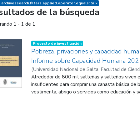
 archivossearch.filters.applied.operator.equals: Sí
×
sultados de la búsqueda
rando
1 - 1 de 1
Proyecto de investigación
Pobreza, privaciones y capacidad human
Informe sobre Capacidad Humana 202
(
Universidad Nacional de Salta. Facultad de Cienci
2021-11-04
Alrededor de 800 mil salteñas y salteños viven 
)
Universidad Nacional de Salta. Fac
Jurídicas y Sociales. Institutos de Estudios Labo
insuficientes para comprar una canasta básica de 
vestimenta, abrigo o servicios como educación y s
;
está fuertemente limitada y se estima que más de
Paz, Jorge Augusto
no tiene capacidad siquiera para comprar una cana
esto, sino que la desigualdad de in-gresos de la p
Argentina y los ingresos de aquellas y aquellos 
empobrecidos que el resto de la población pobre d
capacidades no monetarias brinda un panorama si