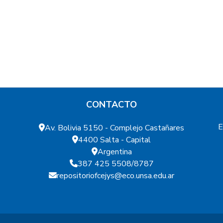
departamentos de la provincia están por debajo d
promedio provincial. El nivel de desarrollo de La 
un 20% más bajo que el de aquellas jurisdiccione
Caldera, que lideran el ran-king de capacidad huma
económica está fuertemente correlacionada con el
monetarias.
CONTACTO
E
Av. Bolivia 5150 - Complejo Castañares
4400 Salta - Capital
Argentina
387 425 5508/8787
repositoriofcejys@eco.unsa.edu.ar