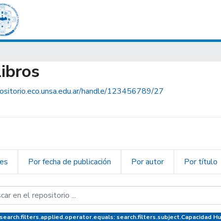
Libros
positorio.eco.unsa.edu.ar/handle/123456789/27
nes
Por fecha de publicación
Por autor
Por título
earch.filters.applied.operator.equals: search.filters.subject.Capacidad 