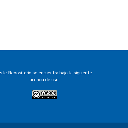
el nivel de capacidad humana
Poma, Rivadavia y Santa Victoria es
s como Capital, Cafayate o La
na provincial. La capacidad
 desa-rrollo de las capacidades no
ste Repositorio se encuentra bajo la siguiente
licencia de uso: