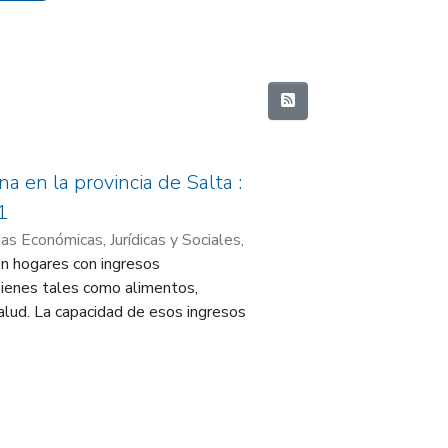
a en la provincia de Salta :
1
as Económicas, Jurídicas y Sociales
,
en hogares con ingresos
ultad de Ciencias Económicas,
rales y del Desarrollo Económico
bienes tales como alimentos,
alud. La capacidad de esos ingresos
 240 mil personas en la provincia
sta básica alimentaria. No sólo
rovincia es la más alta de la
con pobreza moneta-ria están más
el país. La evaluación de las