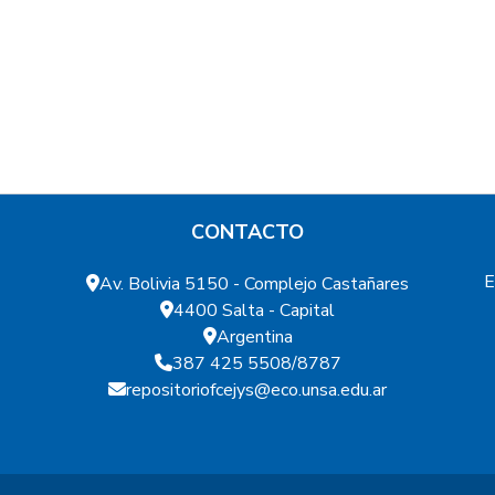
capacidades no monetarias brinda un panorama si
departamentos de la provincia están por debajo d
promedio provincial. El nivel de desarrollo de La 
un 20% más bajo que el de aquellas jurisdiccione
Caldera, que lideran el ran-king de capacidad huma
económica está fuertemente correlacionada con el
monetarias.
CONTACTO
E
Av. Bolivia 5150 - Complejo Castañares
4400 Salta - Capital
Argentina
387 425 5508/8787
repositoriofcejys@eco.unsa.edu.ar