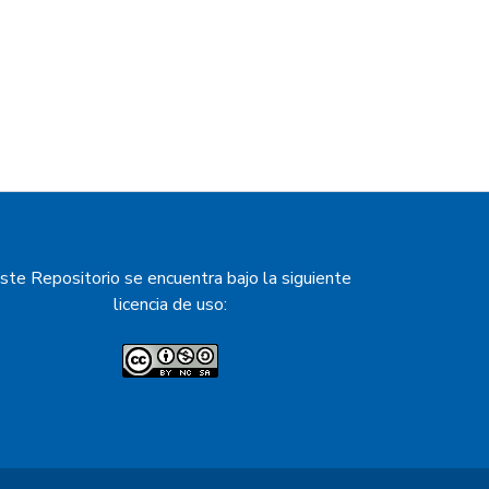
milar. Nueve de los 23
el nivel de capacidad humana
Poma, Rivadavia y Santa Victoria es
s como Capital, Cafayate o La
na provincial. La capacidad
 desa-rrollo de las capacidades no
ste Repositorio se encuentra bajo la siguiente
licencia de uso: