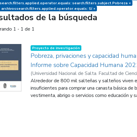
earch.filters.applied.operator.equals: search.filters.subject.Pobreza
×
 archivossearch.filters.applied.operator.equals: Sí
×
sultados de la búsqueda
rando
1 - 1 de 1
Proyecto de investigación
Pobreza, privaciones y capacidad human
Informe sobre Capacidad Humana 202
(
Universidad Nacional de Salta. Facultad de Cienci
2021-11-04
Alrededor de 800 mil salteñas y salteños viven 
)
Universidad Nacional de Salta. Fac
Jurídicas y Sociales. Institutos de Estudios Labo
insuficientes para comprar una canasta básica de 
vestimenta, abrigo o servicios como educación y s
;
está fuertemente limitada y se estima que más de
Paz, Jorge Augusto
no tiene capacidad siquiera para comprar una cana
esto, sino que la desigualdad de in-gresos de la p
Argentina y los ingresos de aquellas y aquellos 
empobrecidos que el resto de la población pobre d