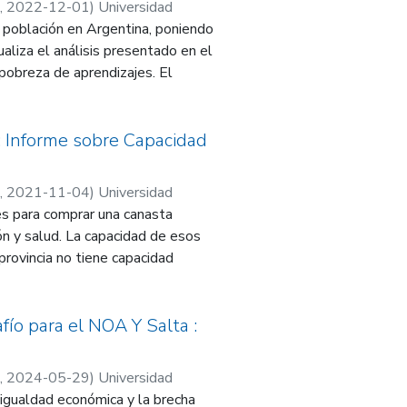
,
2022-12-01
)
Universidad
de Estudios Laborales y del
a población en Argentina, poniendo
aliza el análisis presentado en el
pobreza de aprendizajes. El
demia de COVID-19, ya que agrega
za en el país, en el NOA y en
obablemente a los programas
 : Informe sobre Capacidad
nsecuencia de la pandemia. Otro
ltados son muy desalentadores en
,
2021-11-04
)
Universidad
 proceso de inflación de
de Estudios Laborales y del
es para comprar una canasta
ón y salud. La capacidad de esos
ser alcanzados en el país y mucho
rovincia no tiene capacidad
del país.
ualdad de in-gresos de la
pobreza moneta-ria están más
acidades no monetarias brinda un
fío para el NOA Y Salta :
del nivel de capacidad humana
es un 20% más bajo que el de
,
2024-05-29
)
Universidad
de capacidad humana provincial. La
de Estudios Laborales y del
sigualdad económica y la brecha