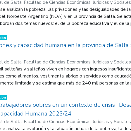
l de Salta. Facultad de Ciencias Económicas, Jurídicas y Sociales
acultad de Ciencias Económicas, Jurídicas y Sociales. Institutos 
e analizan la pobreza, las privaciones y las desigualdades de l
co (IELDE)
 del Noroeste Argentino (NOA) y en la provincia de Salta. Se actu
;
Paz, Jorge Augusto
bordan dos temas nuevos: el de la pobreza educativa y el de la 
a y las privaciones muestra lo que sucedió después de la pan
1 al informe anterior. En ese período la prevalencia de la pobre
ción
nque en plena pandemia se observa un retroceso debido muy pr
iones y capacidad humana en la provincia de Salta
l gobierno nacional para enfrentar la recesión ocurrida como co
a pobreza educativa y con la pobreza de aprendizajes. Los resu
l de Salta. Facultad de Ciencias Económicas, Jurídicas y Sociales
ón de largo plazo. La expansión educativa viene de la mano de un
acultad de Ciencias Económicas, Jurídicas y Sociales. Institutos 
l salteñas y salteños viven en hogares con ingresos insuficient
deterioro de la calidad educativa.
les como alimentos, vestimenta, abrigo o servicios como educaci
bjetivos de Desarrollo Sostenibles estén todavía muy lejos de 
emente limitada y se estima que más de 240 mil personas en la p
o
 regiones, provincias y unidades sub-provinciales más rezagadas 
r una canasta básica alimentaria. No sólo esto, sino que la desig
 alta de la Argentina y los ingresos de aquellas y aquellos con 
ción
 resto de la población pobre del país. La evaluación de las cap
trabajadores pobres en un contexto de crisis : Desa
ueve de los 23 departamentos de la provincia están por debajo 
 Capacidad Humana 2023/24
. El nivel de desarrollo de La Poma, Rivadavia y Santa Victoria 
l de Salta. Facultad de Ciencias Económicas, Jurídicas y Sociales
nes como Capital, Cafayate o La Caldera, que lideran el ran-king 
acultad de Ciencias Económicas, Jurídicas y Sociales. Institutos 
 analiza la evolución y la situación actual de la pobreza, la de