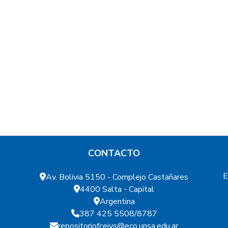
CONTACTO
E
Av. Bolivia 5150 - Complejo Castañares
4400 Salta - Capital
Argentina
387 425 5508/8787
repositoriofcejys@eco.unsa.edu.ar